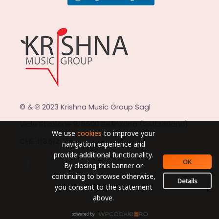
© & ℗ 2023 Krishna Music Group Sagl
Viale Stazione 9, 6500 Bellinzona (Switzerland)
We use
cookies
to improve your
CHE-113.612.756
navigation experience and
provide additional functionality.
OK
By closing this banner or
continuing to browse otherwise,
Details
you consent to the statement
above.
powered by
WPCookiePro