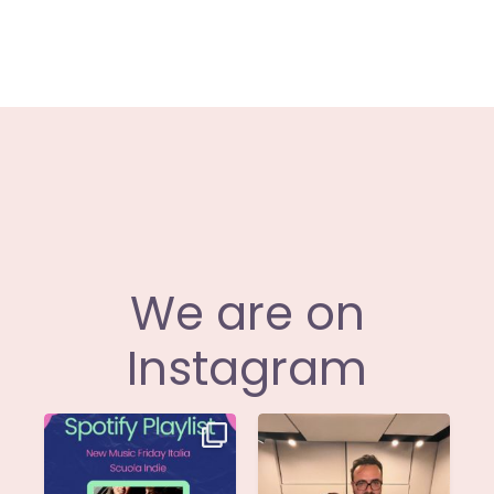
European Commission |
Cookies Policy
powered by
WPCookiePro
We are on
Instagram
Stella di
Siamo entusiasti di
@musicadievandro è
annunciare che
disponibile su tutte
...
@moseofficial
...