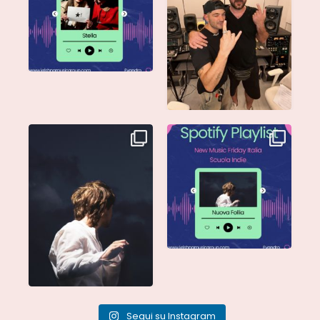
Singolo: Nuova Follia
Nuova Follia è finalmente
Scritto da: Evandro
...
vostra e sta già
...
Segui su Instagram