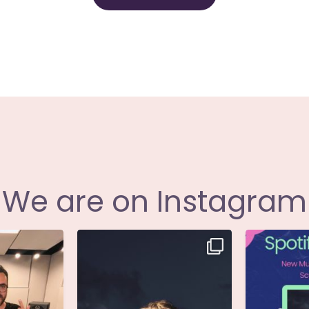
powered by
WPCookiePro
We are on Instagram
i annunciare
Singolo: Nuova Follia
Nuova Follia 
icial
...
Scritto da: Evandro
...
s