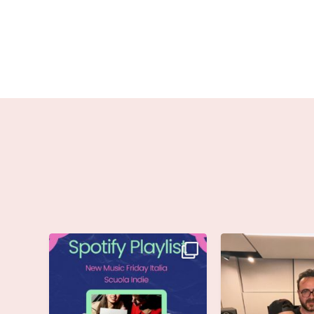
Stella di @musicadievandro è
Siamo entusiasti d
disponibile su tutte
...
che @moseoff