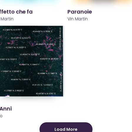
effetto che fa
Paranoie
 Martin
Vin Martin
OK
 Anni
European Commission | Cookies Policy
co
Load More