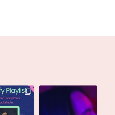
è finalmente vostra e
Singolo: “calamita”
ta già
...
Di @vinmart1n
...