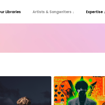
ur Libraries
Artists & Songwriters ↓
Expertise 
Releases
Contact Us
Projects