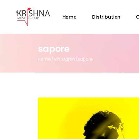
Home
Distribution
O
sapore
Home
Vin Martin
sapore