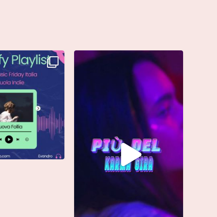
è finalmente vostra e
Singolo: “calamita”
ta già
...
Di @vinmart1n
...