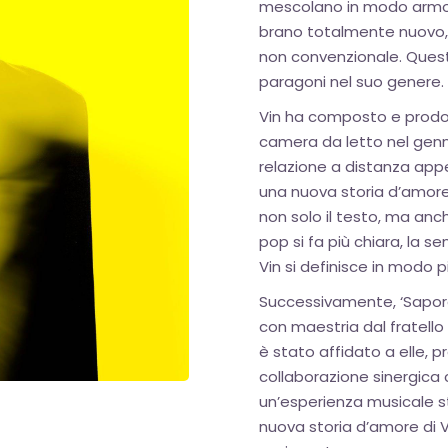
mescolano in modo armoni
brano totalmente nuovo,
non convenzionale. Quest
paragoni nel suo genere.
Vin ha composto e prodot
camera da letto nel genna
relazione a distanza appe
una nuova storia d’amore
non solo il testo, ma anch
pop si fa più chiara, la se
Vin si definisce in modo p
Successivamente, ‘Sapore’
con maestria dal fratello
è stato affidato a elle, 
collaborazione sinergica
un’esperienza musicale st
nuova storia d’amore di V