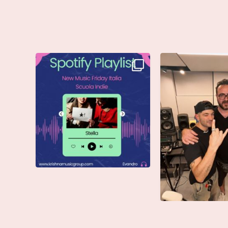
Stella di @musicadievandro è
Siamo entusiasti d
disponibile su tutte
...
che @moseoff