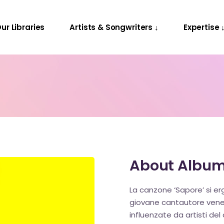
Releases
Contact Us
ur Libraries
Artists & Songwriters ↓
Expertise 
Projects
Releases
Contact Us
Projects
About Albu
La canzone ‘Sapore’ si er
giovane cantautore venezi
influenzate da artisti del 