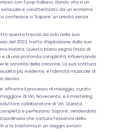
oso con il pop italiano, dando vita a un
 sensuale e caratterizzato da un erotismo
o conferisce a ‘Sapore’ un’unicità senza
to questa traccia da solo nella sua
io del 2023, tratto d’ispirazione dalla sua
na iniziata. Questo brano segna l’inizio di
 e di una profonda complicità, influenzando
e le sonorità della canzone. La sua scrittura
nsualità più evidente, e l’identità musicale di
iù deciso.
 affronta il processo di mixaggio, curato
 maggiore di Vin, Novecento, e il mastering
produttore collaboratore di Vin. Questa
 completa e perfeziona ‘Sapore’, rendendola
raordinaria che cattura l’essenza della
in e la trasforma in un viaggio sonoro