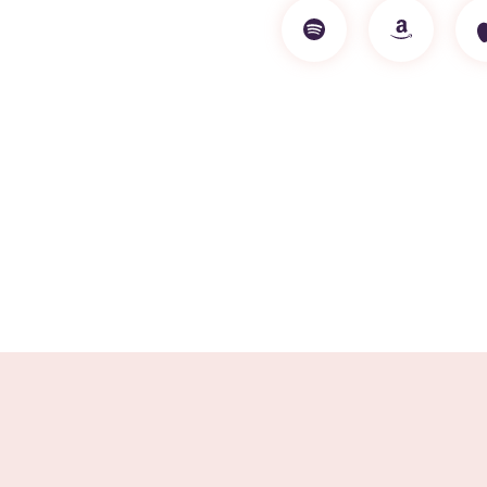
European Commission | Cookies Policy
powered by
WPCookiePro