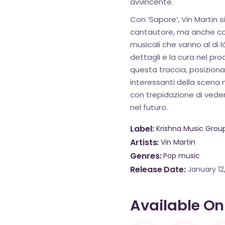
avvincente.
Con ‘Sapore’, Vin Martin
cantautore, ma anche co
musicali che vanno al di l
dettagli e la cura nel p
questa traccia, posizion
interessanti della scen
con trepidazione di veder
nel futuro.
Label
Krishna Music Grou
Artists
Vin Martin
Genres
Pop music
Release Date
January 12
Available On
OK