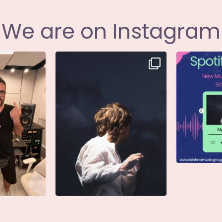
We are on Instagram
i annunciare
Singolo: Nuova Follia
Nuova Follia 
icial
...
Scritto da: Evandro
...
s