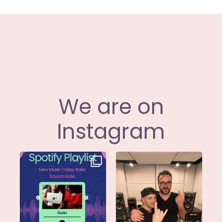
We are on
Instagram
Stella di
Siamo entusiasti di
@musicadievandro è
annunciare che
disponibile su tutte
...
@moseofficial
...