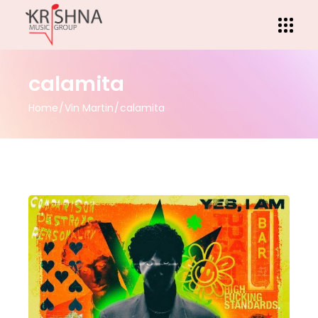
calamita
Home
Vin Martin
calamita