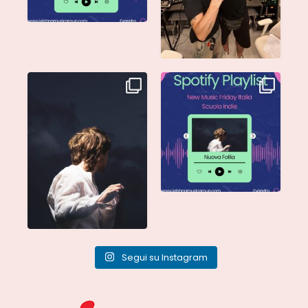
Singolo: Nuova Follia
Nuova Follia è finalmente
Scritto da: Evandro
...
vostra e sta già
...
Segui su Instagram