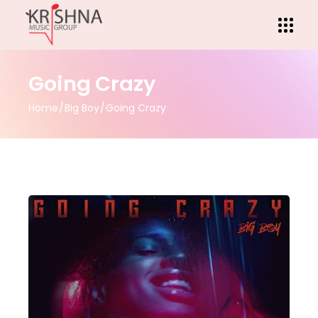
Going Crazy
Home
Big Boy
Going Crazy