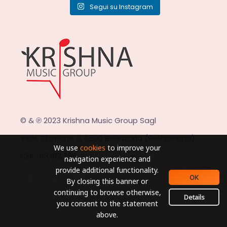
Segui su Instagram
© & ℗ 2023 Krishna Music Group Sagl
Viale Stazione 9, 6500 Bellinzona (Switzerland)
We use
cookies
to improve your
CHE-113.612.756
navigation experience and
provide additional functionality.
OK
By closing this banner or
continuing to browse otherwise,
Details
you consent to the statement
above.