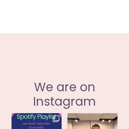
We are on
Instagram
Stella di
Siamo entusiasti di
@musicadievandro è
annunciare che