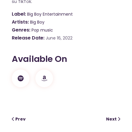
su TikTok.
European Commission |
Cookies Policy
Label
Big Boy Entertainment
Artists
Big Boy
Genres
Pop music
Release Date
June 16, 2022
Available On
powered by
WPCookiePro
Prev
Next