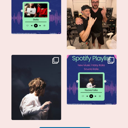
disponibile su tutte
...
@moseofficial
...
Singolo: Nuova Follia
Nuova Follia è finalmente
Scritto da: Evandro
...
vostra e sta già
...