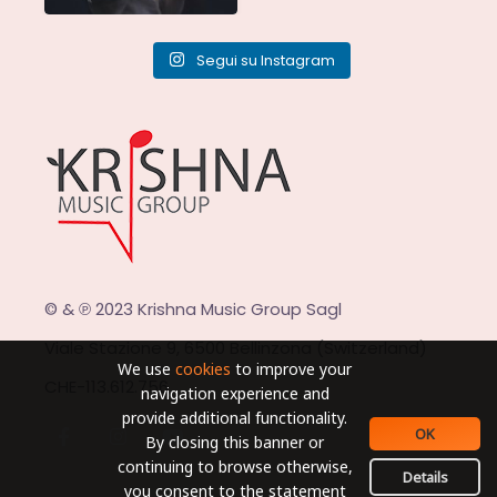
Segui su Instagram
© & ℗ 2023 Krishna Music Group Sagl
Viale Stazione 9, 6500 Bellinzona (Switzerland)
We use
cookies
to improve your
CHE-113.612.756
navigation experience and
provide additional functionality.
OK
By closing this banner or
continuing to browse otherwise,
Details
you consent to the statement