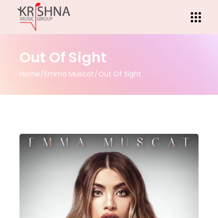
Out Of Sight
Home
Emma Muscat
Out Of Sight