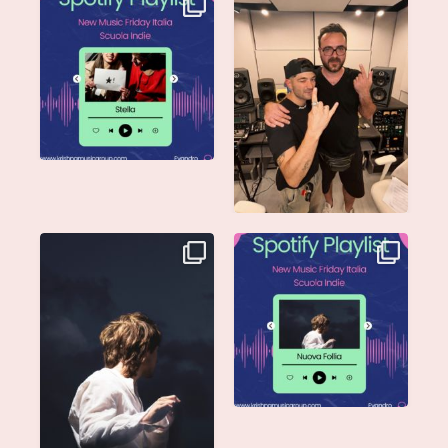
Stella di
Siamo entusiasti di
@musicadievandro è
annunciare che
disponibile su tutte
...
@moseofficial
...
Singolo: Nuova Follia
Nuova Follia è finalmente
Scritto da: Evandro
...
vostra e sta già
...