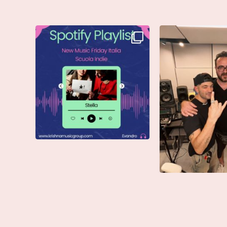
Stella di @musicadievandro è
Siamo entusiasti d
disponibile su tutte
...
che @moseoff