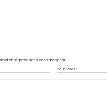
European Commission | Cookies Policy
powered by
WPCookiePro
campi obbligatori sono contrassegnati
*