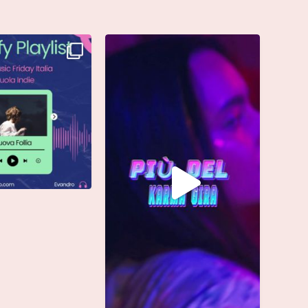
è finalmente vostra e
Singolo: “calamita”
ta già
...
Di @vinmart1n
...