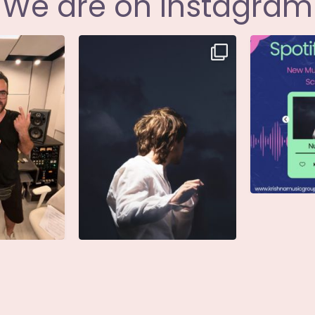
We are on Instagram
i annunciare
Singolo: Nuova Follia
Nuova Follia 
icial
...
Scritto da: Evandro
...
s