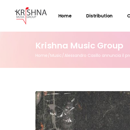
Home
Distribution
O
Krishna Music Group
Home
Music
Alessandro Casillo annuncia il pr