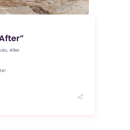
After”
golo,
After
.
te!