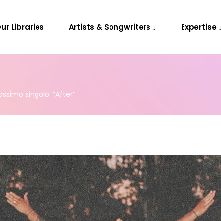
Releases
Contact Us
ur Libraries
Artists & Songwriters ↓
Expertise 
Projects
Releases
Contact Us
Projects
ossimo singolo: “After”