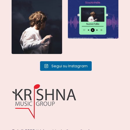
Scritto da: Evandro
...
vostra e sta già
...
Segui su Instagram