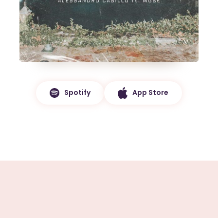
OK
European Commission |
Cookies Policy
Spotify
App Store
powered by
WPCookiePro