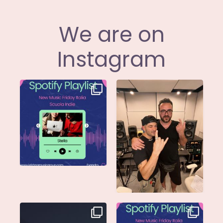
We are on
Instagram
Stella di
Siamo entusiasti di
@musicadievandro è
annunciare che
disponibile su tutte
...
@moseofficial
...
Singolo: Nuova Follia
Nuova Follia è finalmente