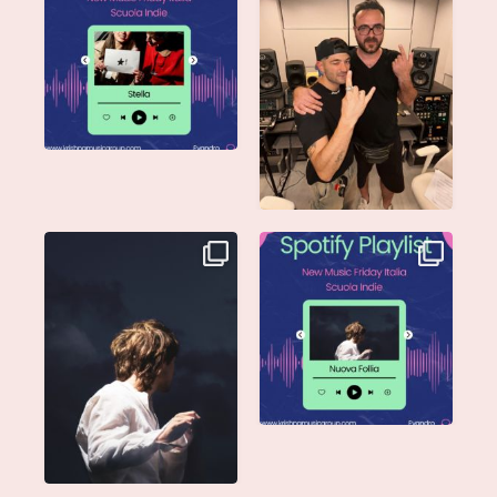
@musicadievandro è
annunciare che
disponibile su tutte
...
@moseofficial
...
Singolo: Nuova Follia
Nuova Follia è finalmente
Scritto da: Evandro
...
vostra e sta già
...