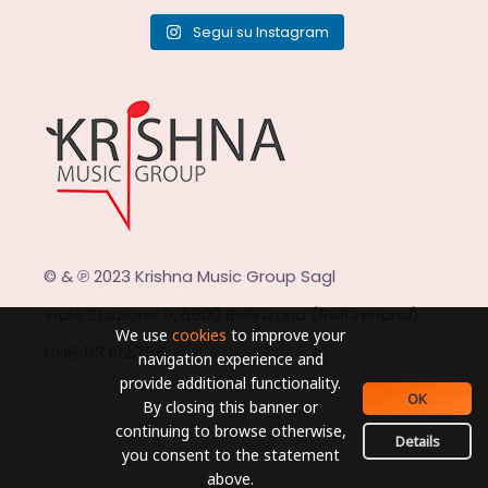
Segui su Instagram
© & ℗ 2023 Krishna Music Group Sagl
Viale Stazione 9, 6500 Bellinzona (Switzerland)
We use
cookies
to improve your
CHE-113.612.756
navigation experience and
provide additional functionality.
OK
By closing this banner or
continuing to browse otherwise,
Details
you consent to the statement
above.