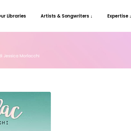
Releases
Contact Us
ur Libraries
Artists & Songwriters ↓
Expertise 
Projects
Releases
Contact Us
Projects
 di Jessica Morlacchi