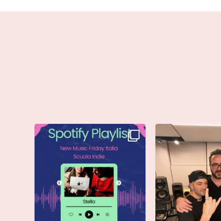
Stella di @musicadievandro è
Siamo entusiasti d
disponibile su tutte
...
che @moseoff