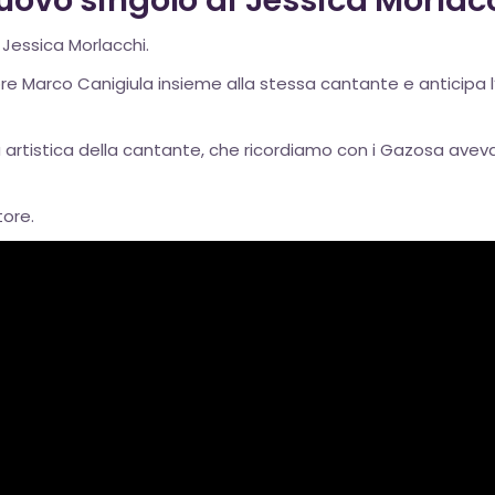
nuovo singolo di Jessica Morlac
i
Jessica Morlacchi.
tore Marco Canigiula insieme alla stessa cantante e anticipa 
 artistica della cantante, che ricordiamo con i Gazosa aveva 
tore.