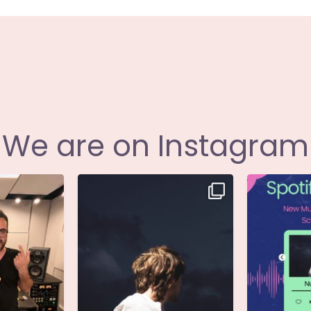
We are on Instagram
i annunciare
Singolo: Nuova Follia
Nuova Follia 
icial
...
Scritto da: Evandro
...
s