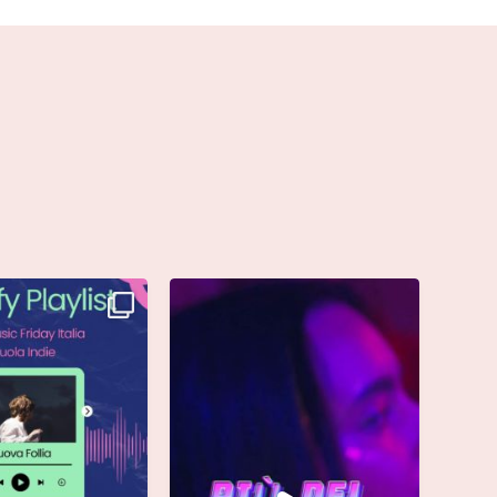
è finalmente vostra e
Singolo: “calamita”
ta già
...
Di @vinmart1n
...