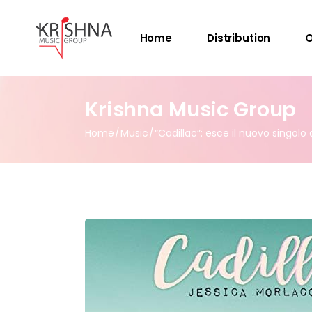
Home
Distribution
O
Krishna Music Group
Home
Music
“Cadillac”: esce il nuovo singolo