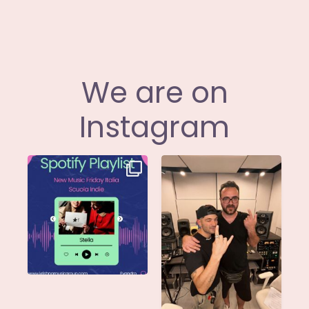
We are on
Instagram
Stella di
Siamo entusiasti di
@musicadievandro è
annunciare che
disponibile su tutte
...
@moseofficial
...