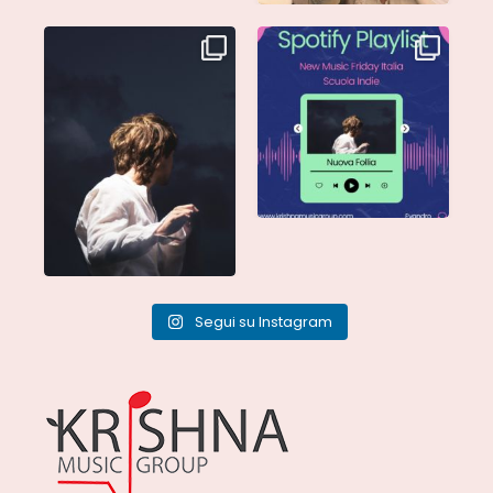
Singolo: Nuova Follia
Nuova Follia è finalmente
Scritto da: Evandro
...
vostra e sta già
...
Segui su Instagram