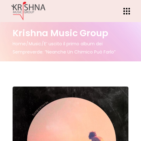
Krishna Music Group
Home
Music
E’ uscito il primo album dei
Sempreverde: “Neanche Un Chimico Può Farlo”