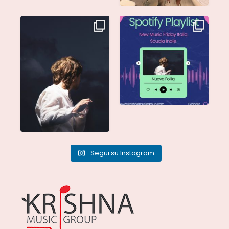
Singolo: Nuova Follia
Nuova Follia è finalmente
Scritto da: Evandro
...
vostra e sta già
...
Segui su Instagram