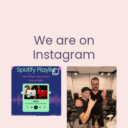
We are on
Instagram
Stella di
Siamo entusiasti di
@musicadievandro è
annunciare che
disponibile su tutte
...
@moseofficial
...