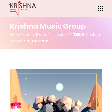
Krishna Music Group
Home
Music
“Frame”: esce per INRI/KRISHNA l’album
d’esordio di Holograph