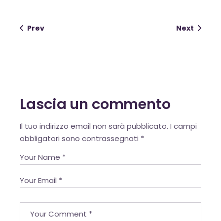
Prev
Next
OK
European Commission |
Cookies Policy
Lascia un commento
Alternative:
Il tuo indirizzo email non sarà pubblicato.
I campi
obbligatori sono contrassegnati
*
powered by
WPCookiePro