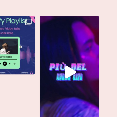
è finalmente vostra e
Singolo: “calamita”
ta già
...
Di @vinmart1n
...