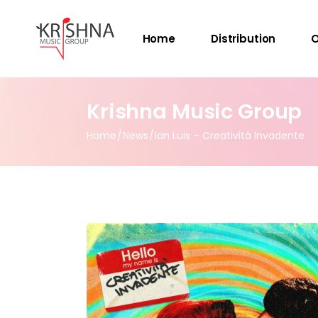
Home
Distribution
O
Krishna Music Group
Home
News
Ian Luis – Creatività Invadente