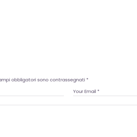
European Commission | Cookies Policy
powered by
WPCookiePro
campi obbligatori sono contrassegnati
*