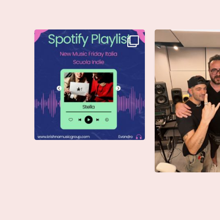
Stella di @musicadievandro è
Siamo entusiasti d
disponibile su tutte
...
che @moseoff