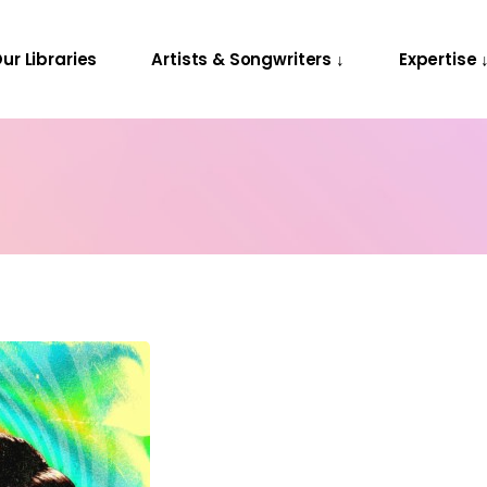
Releases
Contact Us
ur Libraries
Artists & Songwriters ↓
Expertise 
Projects
Releases
Contact Us
Projects