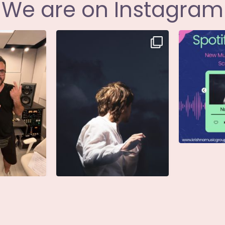
We are on Instagram
i annunciare
Singolo: Nuova Follia
Nuova Follia 
icial
...
Scritto da: Evandro
...
s