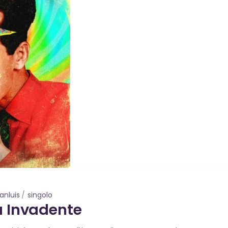
ianluis
singolo
tà Invadente