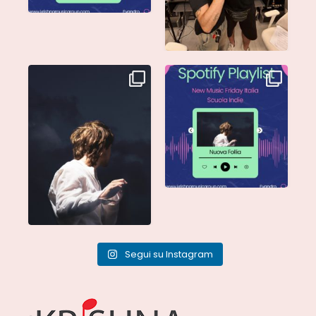
Singolo: Nuova Follia
Nuova Follia è finalmente
Scritto da: Evandro
...
vostra e sta già
...
Segui su Instagram