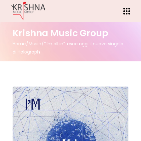
Krishna Music Group
Home
Music
“I’m all in”: esce oggi il nuovo singolo
di Holograph