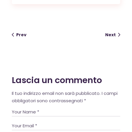
OK
Prev
Next
European Commission |
Cookies Policy
Lascia un commento
Alternative:
Il tuo indirizzo email non sarà pubblicato.
I campi
obbligatori sono contrassegnati
*
powered by
WPCookiePro