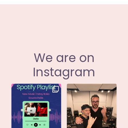
We are on
Instagram
Stella di
Siamo entusiasti di
@musicadievandro è
annunciare che
disponibile su tutte
...
@moseofficial
...