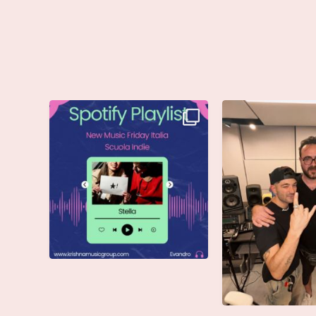
Stella di @musicadievandro è
Siamo entusiasti d
disponibile su tutte
...
che @moseoff