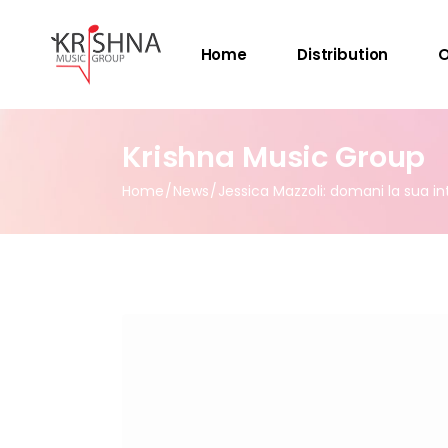
Home
Distribution
O
Krishna Music Group
Home
News
Jessica Mazzoli: domani la sua in