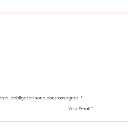
OK
European Commission | Cookies Policy
campi obbligatori sono contrassegnati
*