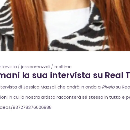
ntervista
jessicamazzoli
realtime
mani la sua intervista su Real 
ntervista di Jessica Mazzoli che andrà in onda a
Rivelo
su Real
ioni in cui la nostra artista racconterà sé stessa in tutto e p
videos/837278376606988