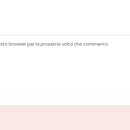
powered by
WPCookiePro
uesto browser per la prossima volta che commento.