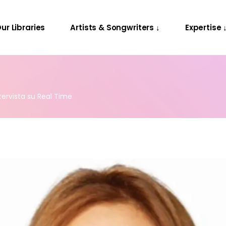
Releases
Contact Us
ur Libraries
Artists & Songwriters ↓
Expertise 
Projects
Releases
Contact Us
Projects
tervista su Real Time