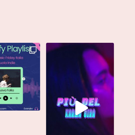
è finalmente vostra e
Singolo: “calamita”
ta già
...
Di @vinmart1n
...