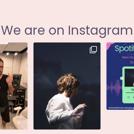
We are on Instagram
i annunciare
Singolo: Nuova Follia
Nuova Follia 
icial
...
Scritto da: Evandro
...
s