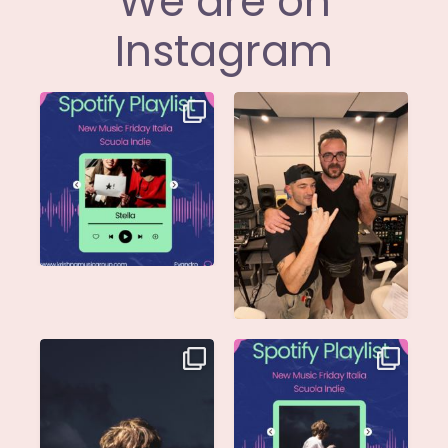
We are on
Instagram
Stella di
Siamo entusiasti di
@musicadievandro è
annunciare che
disponibile su tutte
...
@moseofficial
...
Singolo: Nuova Follia
Nuova Follia è finalmente
Scritto da: Evandro
...
vostra e sta già
...