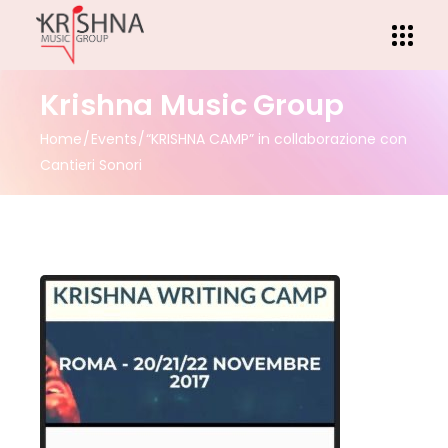
Krishna Music Group
Home
Events
“KRISHNA CAMP” in collaborazione con
Cantieri Sonori