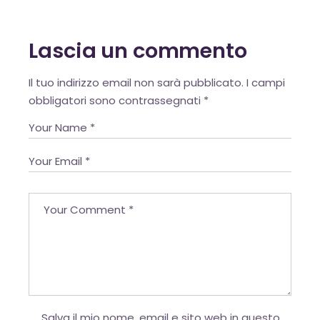
OK
Lascia un commento
European Commission |
Alternative:
Cookies Policy
Il tuo indirizzo email non sarà pubblicato.
I campi
obbligatori sono contrassegnati
*
powered by
WPCookiePro
Salva il mio nome, email e sito web in questo