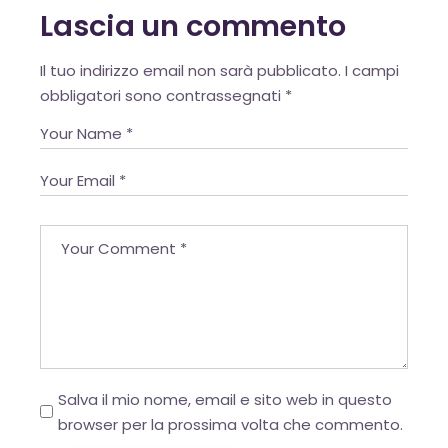
Lascia un commento
Alternative:
Il tuo indirizzo email non sarà pubblicato.
I campi
European Commission |
Cookies Policy
obbligatori sono contrassegnati
*
powered by
WPCookiePro
Salva il mio nome, email e sito web in questo
browser per la prossima volta che commento.