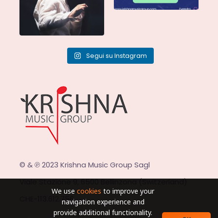
Segui su Instagram
© & ℗ 2023 Krishna Music Group Sagl
Viale Stazione 9, 6500 Bellinzona (Switzerland)
We use
cookies
to improve your
CHE-113.612.756
navigation experience and
provide additional functionality.