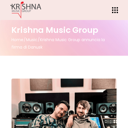
Krishna Music Group
Home
Music
Krishna Music Group annuncia la
firma di Danusk