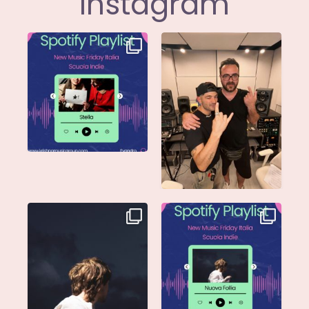
Instagram
Stella di
Siamo entusiasti di
@musicadievandro è
annunciare che
disponibile su tutte
...
@moseofficial
...
Singolo: Nuova Follia
Nuova Follia è finalmente
Scritto da: Evandro
...
vostra e sta già
...