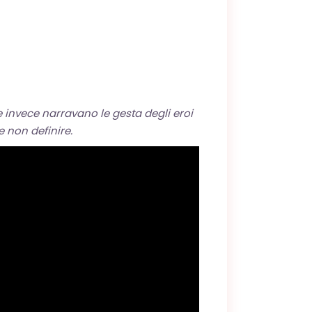
 invece narravano le gesta degli eroi
 non definire.