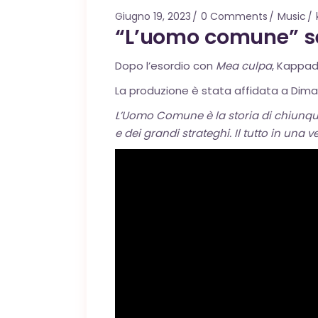
Giugno 19, 2023
0 Comments
Music
“L’uomo comune” 
Dopo l’esordio con
Mea culpa
, Kappad
La produzione è stata affidata a Dima
L’Uomo Comune è la storia di chiunque
e dei grandi strateghi. Il tutto in un