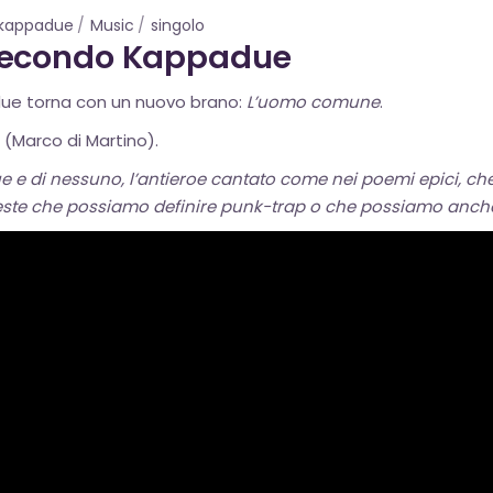
kappadue
Music
singolo
secondo Kappadue
ue torna con un nuovo brano:
L’uomo comune
.
 (Marco di Martino).
 e di nessuno, l’antieroe cantato come nei poemi epici, che
a veste che possiamo definire punk-trap o che possiamo anche