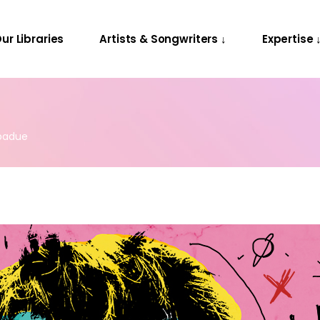
Releases
Contact Us
ur Libraries
Artists & Songwriters ↓
Expertise 
Projects
Releases
Contact Us
Projects
padue