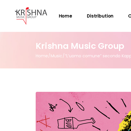
Home
Distribution
O
Krishna Music Group
Home
Music
“L’uomo comune” secondo Kap