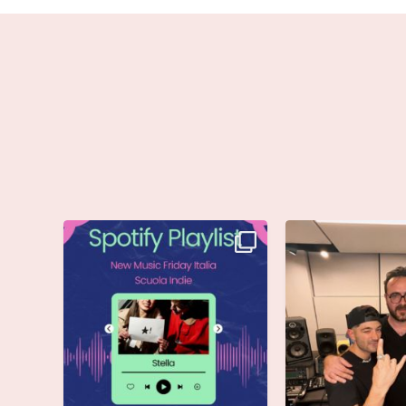
Stella di @musicadievandro è
Siamo entusiasti d
disponibile su tutte
...
che @moseoff