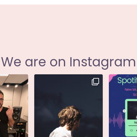
We are on Instagram
i annunciare
Singolo: Nuova Follia
Nuova Follia 
icial
...
Scritto da: Evandro
...
s