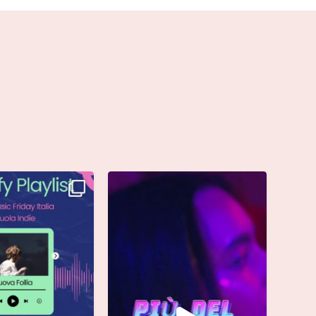
è finalmente vostra e
Singolo: “calamita”
ta già
...
Di @vinmart1n
...