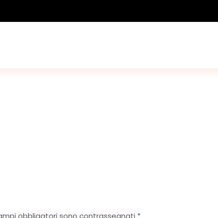
powered by
WPCookiePro
campi obbligatori sono contrassegnati
*