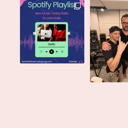
Stella di @musicadievandro è
Siamo entusiasti d
disponibile su tutte
...
che @moseoff