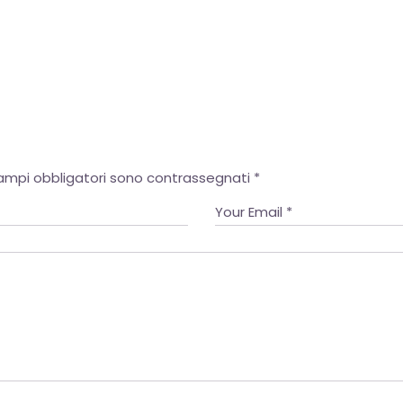
OK
campi obbligatori sono contrassegnati
*
European Commission | Cookies Policy
powered by
WPCookiePro