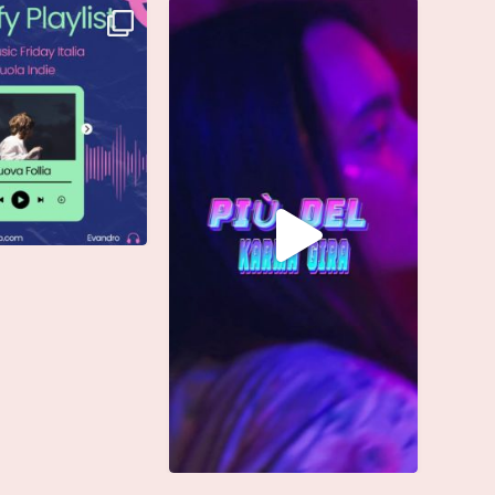
è finalmente vostra e
Singolo: “calamita”
ta già
...
Di @vinmart1n
...