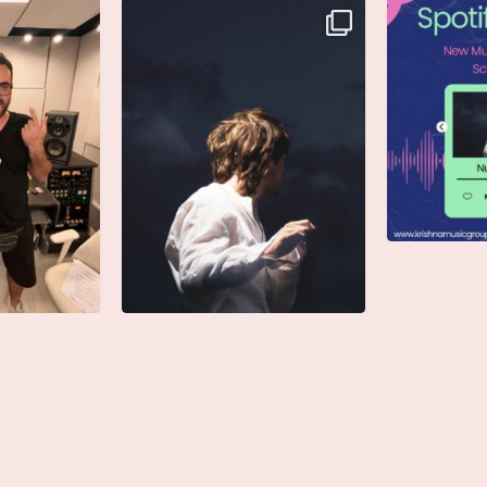
i annunciare
Singolo: Nuova Follia
Nuova Follia 
icial
...
Scritto da: Evandro
...
s