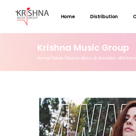
Home
Distribution
O
Krishna Music Group
Home
News
Nuovo disco di Annalisa: all’inter