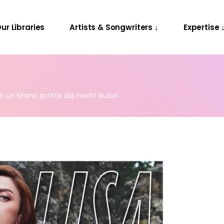
Releases
Contact Us
ur Libraries
Artists & Songwriters ↓
Expertise 
Projects
Releases
Contact Us
Projects
no un brano scritto dai nostri autori