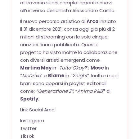
attraverso suoni completamente nuovi,
all’universo dell’artista Alessandro Casillo.
Il nuovo percorso artistico di
Arco
iniziato
il 31 dicembre 2021, conta oggi già più di 2
milioni di streaming con le sole cinque
canzoni finora pubblicate. Questo
progetto ha visto inoltre la collaborazione
con diversi artisti emergenti come
Martina May
in “
Tutto Okay?
”;
Mose
in
“
McDrive
” e
Blame
in “
2night
”. Inoltre i suoi
brani sono apparsi in playlist editoriali
come:
“Generazione Z”
; “
Anima R&B
”
di
Spotify.
Link Social Arco:
Instagram
Twitter
OK
TikTok