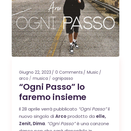
Giugno 22, 2023
0 Comments
Music
arco
musica
ognipasso
“Ogni Passo” lo
faremo insieme
Il 28 aprile verrà pubblicato
“Ogni Passo”
il
nuovo singolo di
Arco
prodotto da
elle,
Zenit, Dima
.
“Ogni Passo”
è una canzone
dance pop che sarà disponibile in