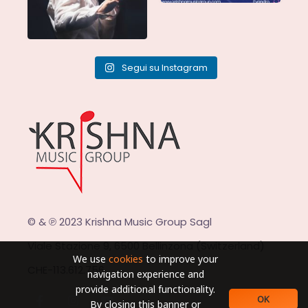
Segui su Instagram
© & ℗ 2023 Krishna Music Group Sagl
Viale Stazione 9, 6500 Bellinzona (Switzerland)
We use
cookies
to improve your
CHE-113.612.756
navigation experience and
provide additional functionality.
OK
By closing this banner or