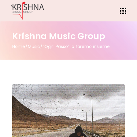
Krishna Music Group
Home
Music
“Ogni Passo” lo faremo insieme