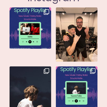
Stella di
Siamo entusiasti di
@musicadievandro è
annunciare che
disponibile su tutte
...
@moseofficial
...
Singolo: Nuova Follia
Nuova Follia è finalmente
Scritto da: Evandro
...
vostra e sta già
...