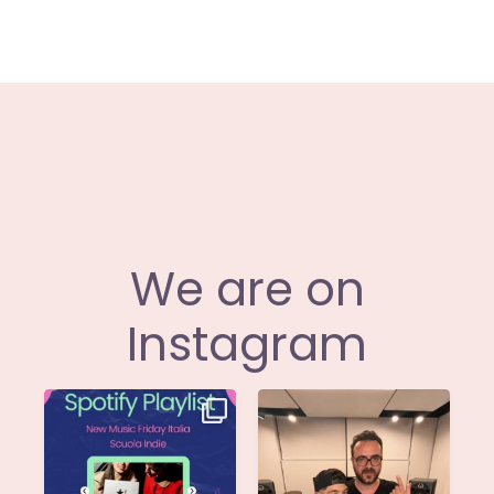
We are on
Instagram
Stella di
Siamo entusiasti di
@musicadievandro è
annunciare che
disponibile su tutte
...
@moseofficial
...