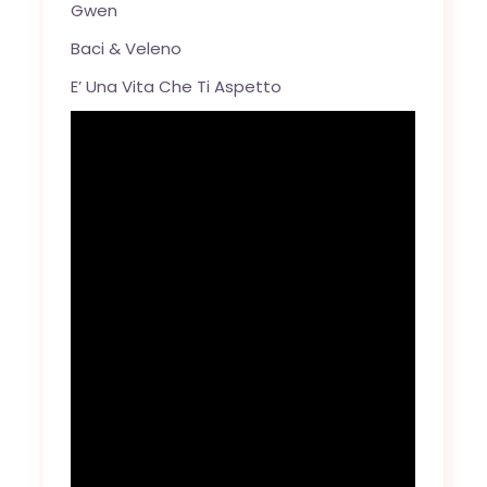
Gwen
Baci & Veleno
E’ Una Vita Che Ti Aspetto