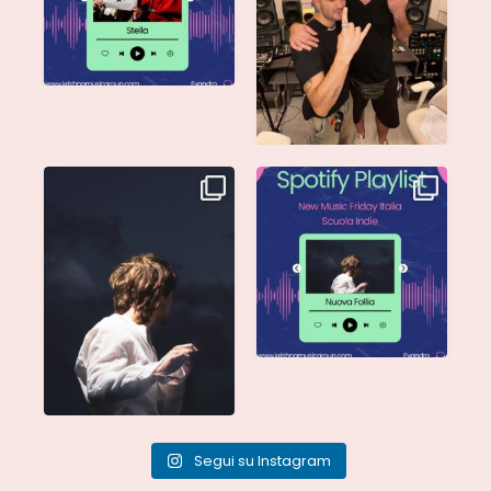
Singolo: Nuova Follia
Nuova Follia è finalmente
Scritto da: Evandro
...
vostra e sta già
...
Segui su Instagram