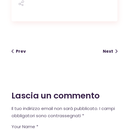
OK
Prev
Next
European Commission |
Cookies Policy
Lascia un commento
Alternative:
Il tuo indirizzo email non sarà pubblicato.
I campi
obbligatori sono contrassegnati
*
powered by
WPCookiePro