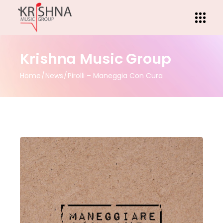
Krishna Music Group
Home
News
Pirolli – Maneggia Con Cura