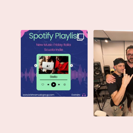
Stella di @musicadievandro è
Siamo entusiasti d
disponibile su tutte
...
che @moseoff