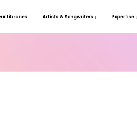
Releases
Contact Us
ur Libraries
Artists & Songwriters ↓
Expertise 
Projects
Releases
Contact Us
Projects