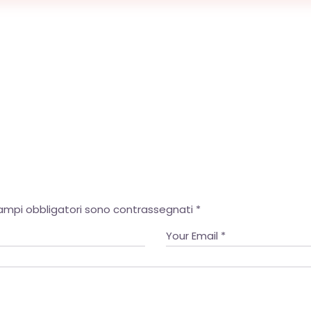
European Commission | Cookies Policy
powered by
WPCookiePro
campi obbligatori sono contrassegnati
*