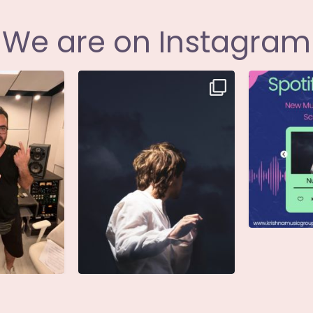
We are on Instagram
i annunciare
Singolo: Nuova Follia
Nuova Follia 
icial
...
Scritto da: Evandro
...
s