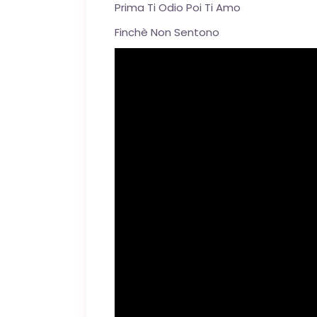
Prima Ti Odio Poi Ti Amo
Finchè Non Sentono