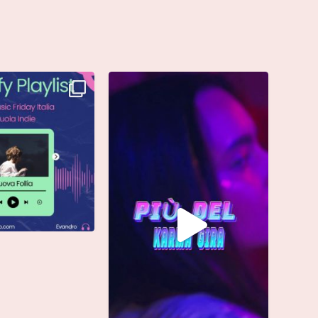
è finalmente vostra e
Singolo: “calamita”
ta già
...
Di @vinmart1n
...