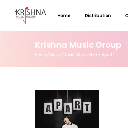
Home
Distribution
O
Krishna Music Group
Home
Music
David Marchetta – Apart