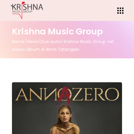
Krishna Music Group
Home
News
Due autori Krishna Music Group nel
nuovo album di Anna Tatangelo