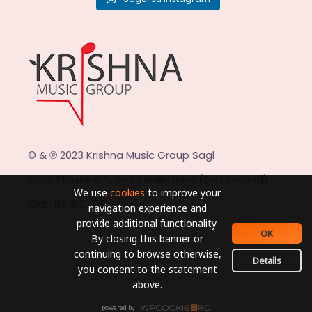
© & ℗ 2023 Krishna Music Group Sagl
Viale Stazione 9, 6500 Bellinzona (Switzerland)
We use
cookies
to improve your
CHE-113.612.756
navigation experience and
provide additional functionality.
OK
By closing this banner or
continuing to browse otherwise,
Details
you consent to the statement
above.
powered by
WPCookiePro