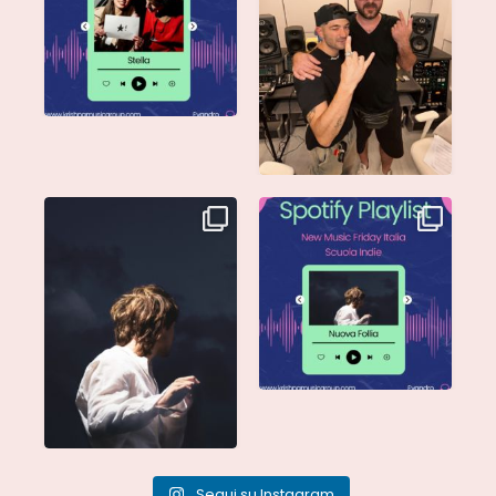
disponibile su tutte
...
@moseofficial
...
Singolo: Nuova Follia
Nuova Follia è finalmente
Scritto da: Evandro
...
vostra e sta già
...
Segui su Instagram