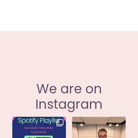
We are on
Instagram
Stella di
Siamo entusiasti di
@musicadievandro è
annunciare che