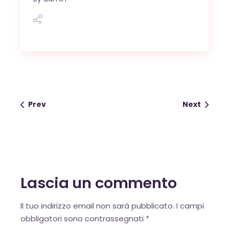
OK
Prev
Next
European Commission |
Cookies Policy
Lascia un commento
Alternative:
Il tuo indirizzo email non sarà pubblicato.
I campi
obbligatori sono contrassegnati
*
powered by
WPCookiePro