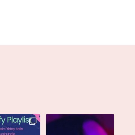
è finalmente vostra e
Singolo: “calamita”
ta già
...
Di @vinmart1n
...