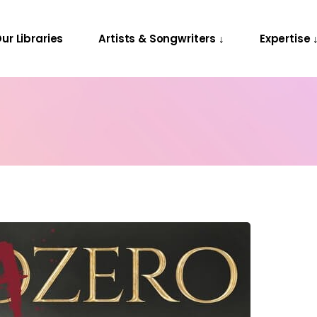
Releases
Contact Us
ur Libraries
Artists & Songwriters ↓
Expertise 
Projects
Releases
Contact Us
Projects