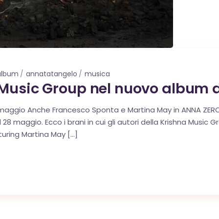
album
annatatangelo
musica
 Music Group nel nuovo album 
8 maggio Anche Francesco Sponta e Martina May in ANNA ZERO,
 il 28 maggio. Ecco i brani in cui gli autori della Krishna Mus
uring Martina May […]
OK
European Commission | Cookies Policy