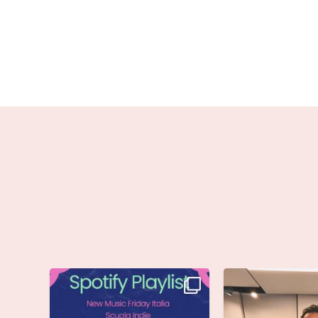
Stella di @musicadievandro è
Siamo entusiasti d
disponibile su tutte
...
che @moseoff