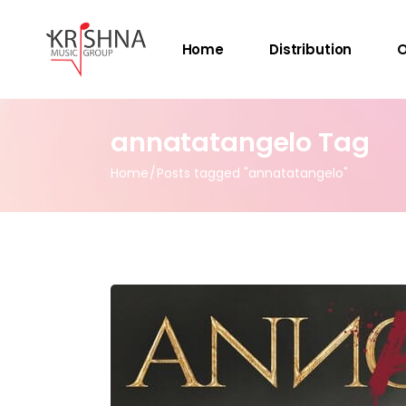
Home
Distribution
O
annatatangelo Tag
Home
Posts tagged "annatatangelo"