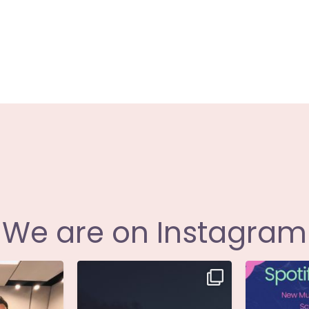
powered by
WPCookiePro
We are on Instagram
i annunciare
Singolo: Nuova Follia
Nuova Follia 
icial
...
Scritto da: Evandro
...
s