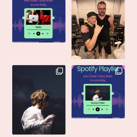
@musicadievandro è
annunciare che
disponibile su tutte
...
@moseofficial
...
Singolo: Nuova Follia
Nuova Follia è finalmente
Scritto da: Evandro
...
vostra e sta già
...