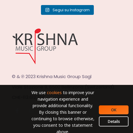
Segui su Instagram
© & ℗ 2023 Krishna Music Group Sagl
Viale Stazione 9, 6500 Bellinzona (Switzerland)
We use
cookies
to improve your
CHE-113.612.756
navigation experience and
provide additional functionality.
OK
By closing this banner or
continuing to browse otherwise,
Details
you consent to the statement
above.