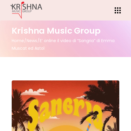
Krishna Music Group
Home
News
E’ online il video di “Sangria” di Emma
Muscat ed Astol