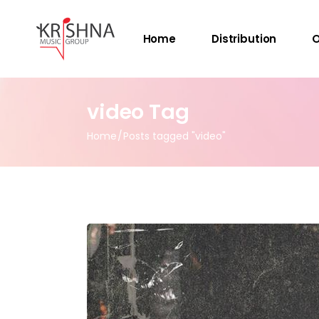
Home
Distribution
O
video Tag
Home
Posts tagged "video"