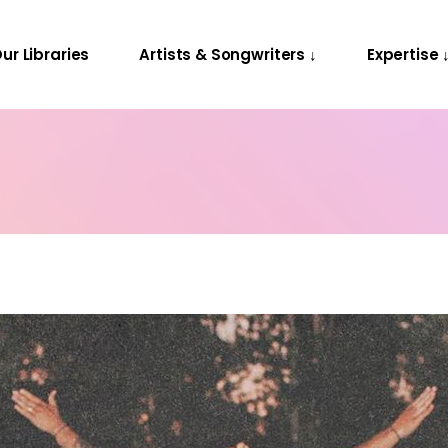
Releases
Contact Us
ur Libraries
Artists & Songwriters ↓
Expertise 
Projects
Releases
Contact Us
Projects