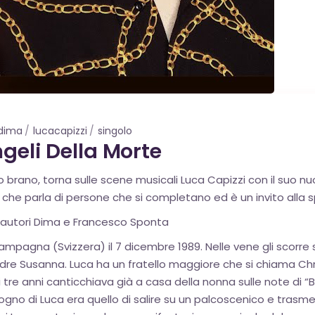
dima
lucacapizzi
singolo
ngeli Della Morte
 brano, torna sulle scene musicali Luca Capizzi con il suo nuo
 che parla di persone che si completano ed è un invito alla 
i autori Dima e Francesco Sponta
Campagna (Svizzera) il 7 dicembre 1989. Nelle vene gli scorre
re Susanna. Luca ha un fratello maggiore che si chiama Chr
oli tre anni canticchiava già a casa della nonna sulle note di
 sogno di Luca era quello di salire su un palcoscenico e tras