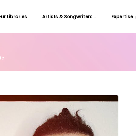
Releases
Contact Us
ur Libraries
Artists & Songwriters ↓
Expertise 
Projects
Releases
Contact Us
Projects
rte