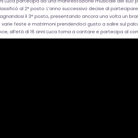
ci anni Luca partecipa ad una manifestazione musicale del su
i classificò al 2° posto. L’anno successivo decise di parteci
nandosi il 3° posto, presentando ancora una volta un brano 
a varie feste e matrimoni prendendoci gusto a salire sul pa
e, all’età di 16 anni Luca torna a cantare e partecipa al con