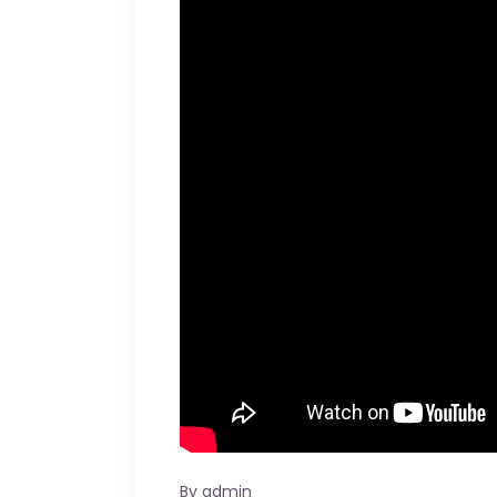
By
admin