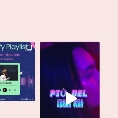
è finalmente vostra e
Singolo: “calamita”
ta già
...
Di @vinmart1n
...