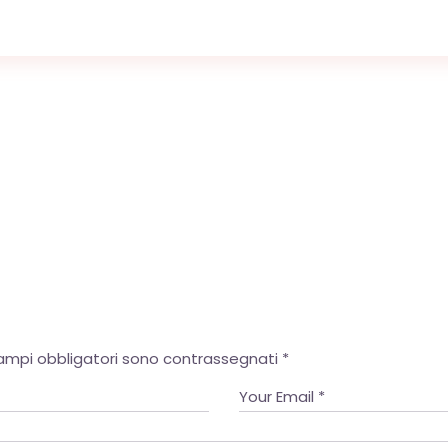
powered by
WPCookiePro
campi obbligatori sono contrassegnati
*