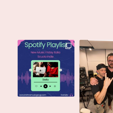
Stella di @musicadievandro è
Siamo entusiasti d
disponibile su tutte
...
che @moseoff