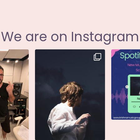
We are on Instagram
i annunciare
Singolo: Nuova Follia
Nuova Follia 
icial
...
Scritto da: Evandro
...
s