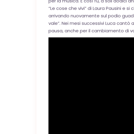
per la musica. E così fu, a soli dodi
“Le cose che vivi” di Laura Pausini e s
arrivando nuovamente sul podio guadag
vale”. Nei mesi successivi Luca cantò 
pausa, anche per il cambiamento di voc