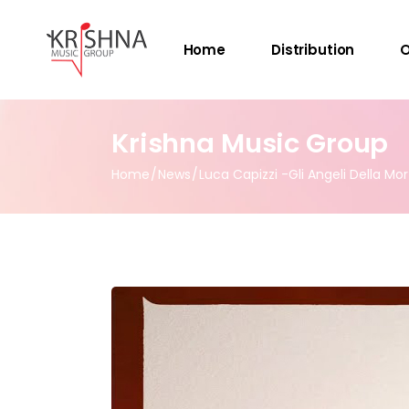
Home
Distribution
O
Krishna Music Group
Home
News
Luca Capizzi -Gli Angeli Della Mo