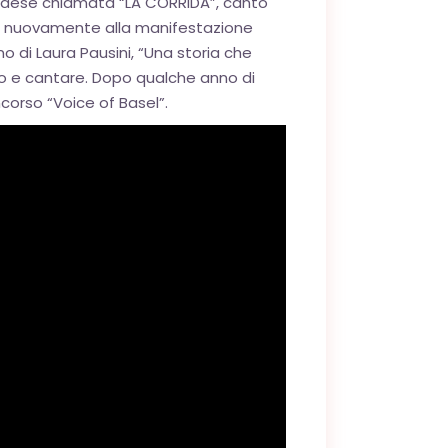
o paese chiamata “LA CORRIDA”, cantò
pare nuovamente alla manifestazione
di Laura Pausini, “Una storia che
lco e cantare. Dopo qualche anno di
corso “Voice of Basel”.