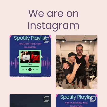
We are on
Instagram
Stella di
Siamo entusiasti di
@musicadievandro è
annunciare che
disponibile su tutte
...
@moseofficial
...
Singolo: Nuova Follia
Nuova Follia è finalmente
Scritto da: Evandro
...
vostra e sta già
...