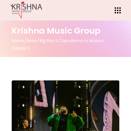
Krishna Music Group
Home
News
Big Boy a Capodanno In Musica
Canale 5