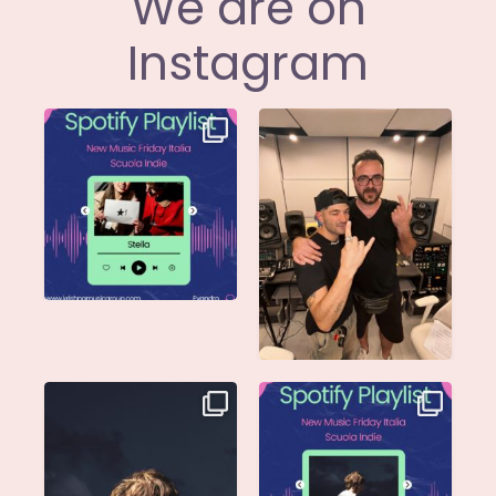
We are on
Instagram
Stella di
Siamo entusiasti di
@musicadievandro è
annunciare che
disponibile su tutte
...
@moseofficial
...
Singolo: Nuova Follia
Nuova Follia è finalmente
Scritto da: Evandro
...
vostra e sta già
...