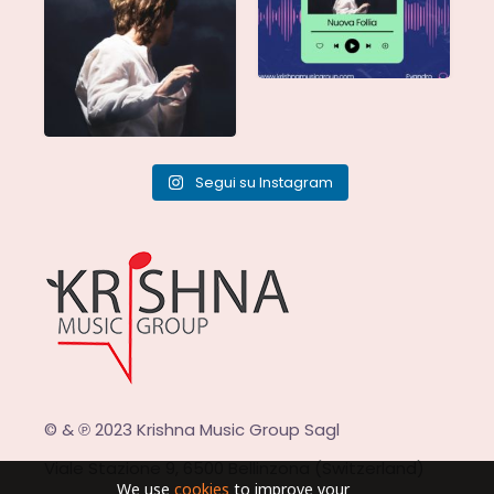
Segui su Instagram
© & ℗ 2023 Krishna Music Group Sagl
Viale Stazione 9, 6500 Bellinzona (Switzerland)
We use
cookies
to improve your